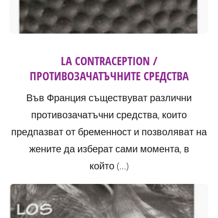
LA CONTRACEPTION /
ПРОТИВОЗАЧАТЪЧНИТЕ СРЕДСТВА
Във Франция съществуват различни
противозачатъчни средства, които
предпазват от бременност и позволяват на
жените да изберат сами момента, в
който (…)