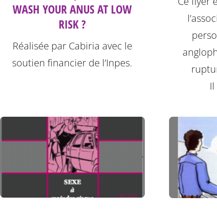
Ce flyer 
WASH YOUR ANUS AT LOW
l’asso
RISK ?
perso
Réalisée par Cabiria avec le
angloph
soutien financier de l’Inpes.
ruptu
I