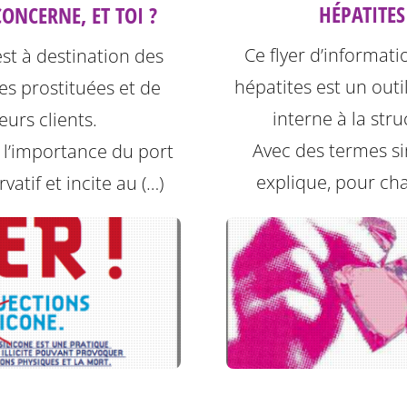
HÉPATITES
ONCERNE, ET TOI ?
Ce flyer d’informati
est à destination des
hépatites est un outil
s prostituées et de
interne à la stru
leurs clients.
Avec des termes sim
e l’importance du port
explique, pour ch
vatif et incite au (…)