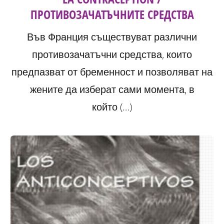
ПРОТИВОЗАЧАТЪЧНИТЕ СРЕДСТВА
Във Франция съществуват различни
противозачатъчни средства, които
предпазват от бременност и позволяват на
жените да изберат сами момента, в
който (…)