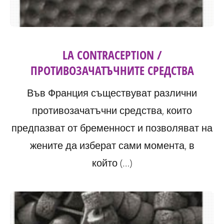
LA CONTRACEPTION /
ПРОТИВОЗАЧАТЪЧНИТЕ СРЕДСТВА
Във Франция съществуват различни
противозачатъчни средства, които
предпазват от бременност и позволяват на
жените да изберат сами момента, в
който (…)