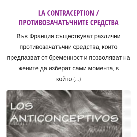
LA CONTRACEPTION /
ПРОТИВОЗАЧАТЪЧНИТЕ СРЕДСТВА
Във Франция съществуват различни
противозачатъчни средства, които
предпазват от бременност и позволяват на
жените да изберат сами момента, в
който (…)