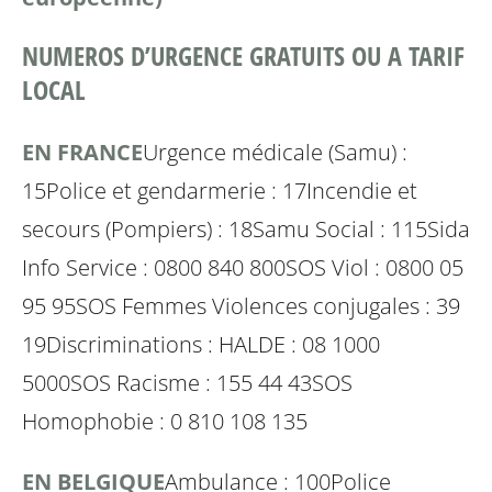
NUMEROS D’URGENCE GRATUITS OU A TARIF
LOCAL
EN FRANCE
Urgence médicale (Samu) :
15
Police et gendarmerie : 17
Incendie et
secours (Pompiers) : 18
Samu Social : 115
Sida
Info Service : 0800 840 800
SOS Viol : 0800 05
95 95
SOS Femmes Violences conjugales : 39
19
Discriminations : HALDE : 08 1000
5000
SOS Racisme : 155 44 43
SOS
Homophobie : 0 810 108 135
EN BELGIQUE
Ambulance : 100
Police