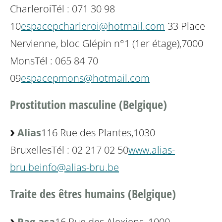
Charleroi
Tél : 071 30 98
10
espacepcharleroi@hotmail.com
33 Place
Nervienne, bloc Glépin n°1 (1er étage),
7000
Mons
Tél : 065 84 70
09
espacepmons@hotmail.com
Prostitution masculine (Belgique)
Alias
116 Rue des Plantes,
1030
Bruxelles
Tél : 02 217 02 50
www.alias-
bru.be
info@alias-bru.be
Traite des êtres humains (Belgique)
Pag-asa
16 Rue des Alexiens, 1000