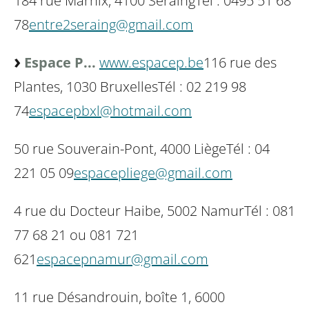
184 rue Marnix, 4100 Seraing
Tél : 0495 51 68
78
entre2seraing@gmail.com
Espace P...
www.espacep.be
116 rue des
Plantes, 1030 Bruxelles
Tél : 02 219 98
74
espacepbxl@hotmail.com
50 rue Souverain-Pont, 4000 Liège
Tél : 04
221 05 09
espacepliege@gmail.com
4 rue du Docteur Haibe, 5002 Namur
Tél : 081
77 68 21 ou 081 721
621
espacepnamur@gmail.com
11 rue Désandrouin, boîte 1, 6000