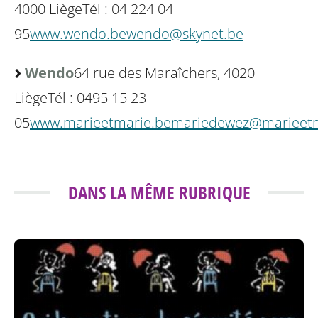
4000 Liège
Tél : 04 224 04
95
www.wendo.be
wendo@skynet.be
Wendo
64 rue des Maraîchers, 4020
Liège
Tél : 0495 15 23
05
www.marieetmarie.be
mariedewez@marieetm
DANS LA MÊME RUBRIQUE