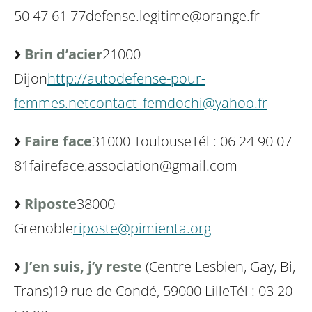
50 47 61 77
defense.legitime@orange.fr
Brin d’acier
21000
Dijon
http://autodefense-pour-
femmes.net
contact_femdochi@yahoo.fr
Faire face
31000 Toulouse
Tél : 06 24 90 07
81
faireface.association@gmail.com
Riposte
38000
Grenoble
riposte@pimienta.org
J’en suis, j’y reste
(Centre Lesbien, Gay, Bi,
Trans)
19 rue de Condé, 59000 Lille
Tél : 03 20