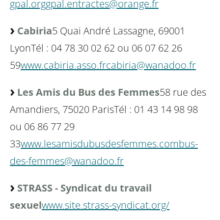
gpal.org
gpal.entractes@orange.fr
Cabiria
5 Quai André Lassagne, 69001
Lyon
Tél : 04 78 30 02 62 ou 06 07 62 26
59
www.cabiria.asso.fr
cabiria@wanadoo.fr
Les Amis du Bus des Femmes
58 rue des
Amandiers, 75020 Paris
Tél : 01 43 14 98 98
ou 06 86 77 29
33
www.lesamisdubusdesfemmes.com
bus-
des-femmes@wanadoo.fr
STRASS - Syndicat du travail
sexuel
www.site.strass-syndicat.org/