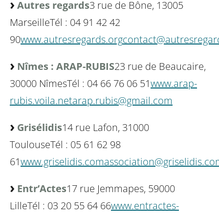
Autres regards
3 rue de Bône, 13005
Marseille
Tél : 04 91 42 42
90
www.autresregards.org
contact@autresregar
Nîmes : ARAP-RUBIS
23 rue de Beaucaire,
30000 Nîmes
Tél : 04 66 76 06 51
www.arap-
rubis.voila.net
arap.rubis@gmail.com
Grisélidis
14 rue Lafon, 31000
Toulouse
Tél : 05 61 62 98
61
www.griselidis.com
association@griselidis.c
Entr’Actes
17 rue Jemmapes, 59000
Lille
Tél : 03 20 55 64 66
www.entractes-