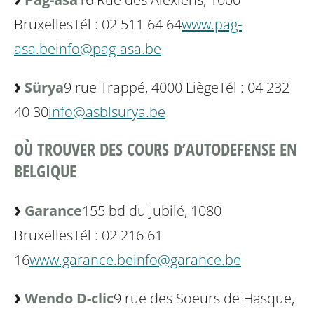
Bruxelles
Tél : 02 511 64 64
www.pag-
asa.be
info@pag-asa.be
Sürya
9 rue Trappé, 4000 Liège
Tél : 04 232
40 30
info@asblsurya.be
OÙ TROUVER DES COURS D’AUTODEFENSE EN
BELGIQUE
Garance
155 bd du Jubilé, 1080
Bruxelles
Tél : 02 216 61
16
www.garance.be
info@garance.be
Wendo D-clic
9 rue des Soeurs de Hasque,