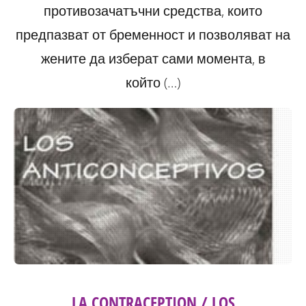
противозачатъчни средства, които
предпазват от бременност и позволяват на
жените да изберат сами момента, в
който (…)
LA CONTRACEPTION / LOS