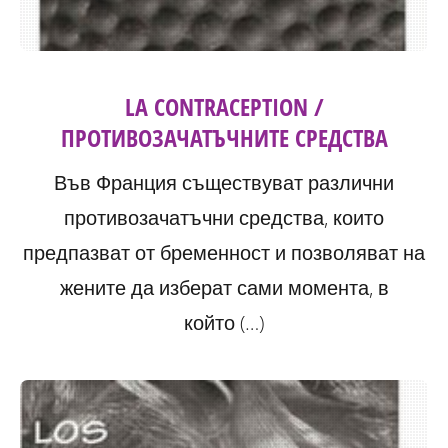
LA CONTRACEPTION /
ПРОТИВОЗАЧАТЪЧНИТЕ СРЕДСТВА
Във Франция съществуват различни
противозачатъчни средства, които
предпазват от бременност и позволяват на
жените да изберат сами момента, в
който (…)