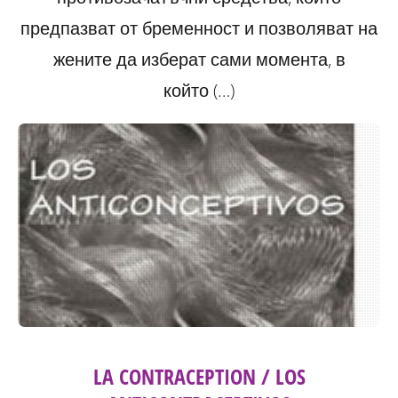
предпазват от бременност и позволяват на
жените да изберат сами момента, в
който (…)
LA CONTRACEPTION / LOS