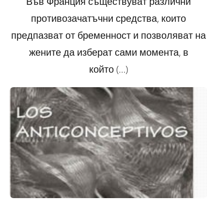
Във Франция съществуват различни
противозачатъчни средства, които
предпазват от бременност и позволяват на
жените да изберат сами момента, в
който (…)