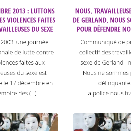
BRE 2013 : LUTTONS
NOUS, TRAVAILLEUSE
ES VIOLENCES FAITES
DE GERLAND, NOUS S
VAILLEUSES DU SEXE
POUR DÉFENDRE NOS
 2003, une journée
Communiqué de pr
onale de lutte contre
collectif des travai
olences faites aux
sexe de Gerland - 
lleuses du sexe est
Nous ne sommes 
e le 17 décembre en
délinquante
moire des (…)
La police nous tra