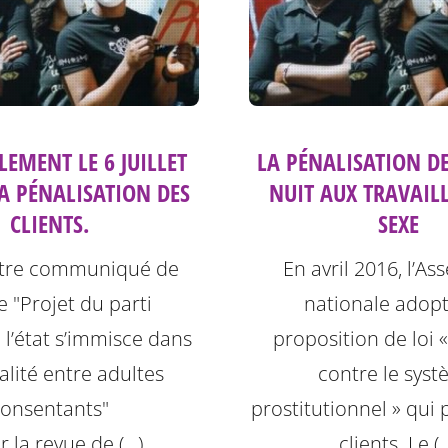
EMENT LE 6 JUILLET
LA PÉNALISATION DE
A PÉNALISATION DES
NUIT AUX TRAVAIL
CLIENTS.
SEXE
otre communiqué de
En avril 2016, l’A
e "Projet du parti
nationale adopta
: l’état s’immisce dans
proposition de loi «
alité entre adultes
contre le sys
consentants"
prostitutionnel » qui 
r la revue de (…)
clients. Le (