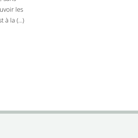
voir les
t à la (…)