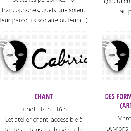
généralemen
francophones, quels que soient
fait 
leur parcours scolaire ou leur (…)
CHANT
DES FORM
(AR
Lundi : 14 h - 16 h
Mercr
Cet atelier chant, accessible à
Ouvrons l
toutes et tous, est basé sur la