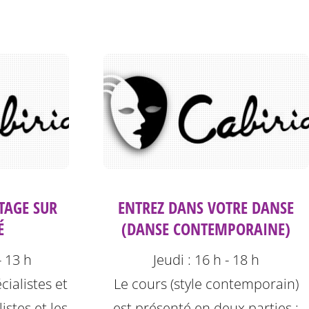
TAGE SUR
ENTREZ DANS VOTRE DANSE
É
(DANSE CONTEMPORAINE)
- 13 h
Jeudi : 16 h - 18 h
cialistes et
Le cours (style contemporain)
istes et les
est présenté en deux parties :