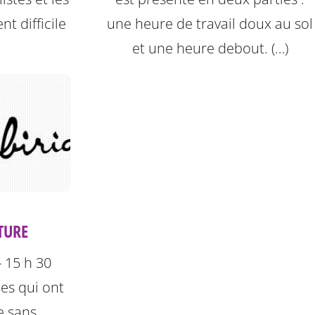
nt difficile
une heure de travail doux au sol
et une heure debout. (…)
ITURE
- 15 h 30
les qui ont
e sans