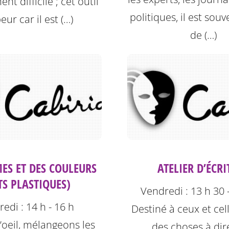
t difficile ; cet outil
politiques, il est souve
peur car il est (…)
de (…)
ES ET DES COULEURS
ATELIER D’ÉCR
TS PLASTIQUES)
Vendredi : 13 h 30 
edi : 14 h - 16 h
Destiné à ceux et cel
’oeil, mélangeons les
des choses à dir