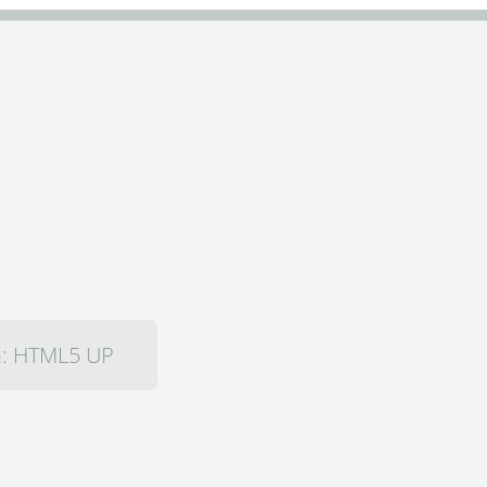
n:
HTML5 UP