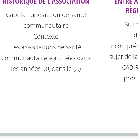
HISTORIQUE DE L’ASSOCIATION
ENTRE 
RÈG
Cabiria : une action de santé
Suit
communautaire
d
Contexte
incompréh
Les associations de santé
sujet de l
communautaire sont nées dans
CABIR
les années 90, dans le (…)
prost