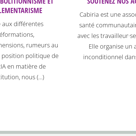
ABOLITIONNISME ET
SOUTENEZ NOS A
LEMENTARISME
Cabiria est une asso
e aux différentes
santé communautair
éformations,
avec les travailleur·s
ensions, rumeurs au
Elle organise un 
a position politique de
inconditionnel dan
IA en matière de
itution, nous (…)