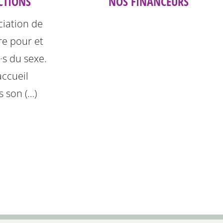
CTIONS
NOS FINANCEURS
ciation de
e pour et
e·s du sexe.
accueil
s son (…)