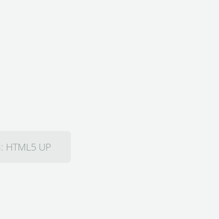
n:
HTML5 UP