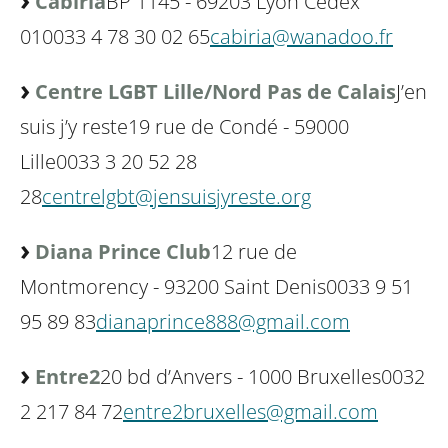
Cabiria
BP 1145 - 69203 Lyon Cedex
01
0033 4 78 30 02 65
cabiria@wanadoo.fr
Centre LGBT Lille/Nord Pas de Calais
J’en
suis j’y reste
19 rue de Condé - 59000
Lille
0033 3 20 52 28
28
centrelgbt@jensuisjyreste.org
Diana Prince Club
12 rue de
Montmorency - 93200 Saint Denis
0033 9 51
95 89 83
dianaprince888@gmail.com
Entre2
20 bd d’Anvers - 1000 Bruxelles
0032
2 217 84 72
entre2bruxelles@gmail.com