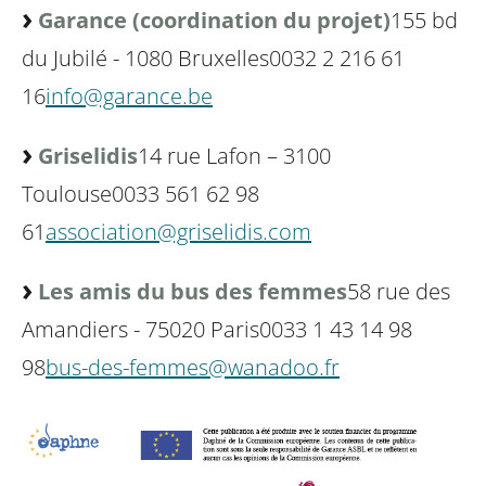
Garance (coordination du projet)
155 bd
du Jubilé - 1080 Bruxelles
0032 2 216 61
16
info@garance.be
Griselidis
14 rue Lafon – 3100
Toulouse
0033 561 62 98
61
association@griselidis.com
Les amis du bus des femmes
58 rue des
Amandiers - 75020 Paris
0033 1 43 14 98
98
bus-des-femmes@wanadoo.fr