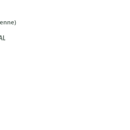
éenne)
AL