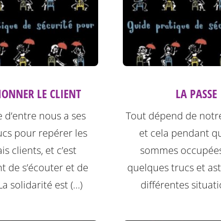
IONNER LE CLIENT
LA PASSE
 d’entre nous a ses
Tout dépend de notre
rucs pour repérer les
et cela pendant q
s clients, et c’est
sommes occupées 
t de s’écouter et de
quelques trucs et as
La solidarité est (…)
différentes situati