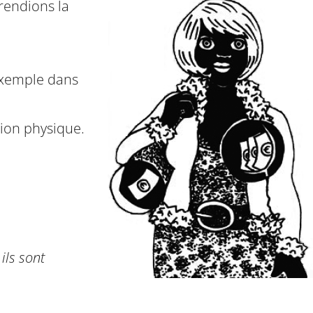
 rendions la
 exemple dans
sion physique.
 ils sont