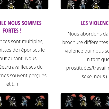
BLE NOUS SOMMES
LES VIOLENC
FORTES !
Nous abordons da
ences sont multiples,
brochure différentes
pistes de réponses le
violence qui nous so
out autant. Nous,
En tant qu
ées/travailleuses du
prostituées/travail
mes souvent perçues
sexe, nous (
et (…)