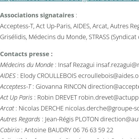
Associations signataires
:
Acceptess-T, Act Up-Paris, AIDES, Arcat, Autres R
Grisélidis, Médecins du Monde, STRASS (Syndicat d
Contacts presse :
Médecins du Monde
: Insaf Rezagui insaf.rezagu
AIDES
: Elody CROULLEBOIS ecroullebois@aides.or
Acceptess-T
: Giovanna RINCON direction@accept
Act Up Paris
: Robin DREVET robin.drevet@actuppa
Arcat
: Nicolas DERCHE nicolas.derche@groupe-so
Autres Regards
: Jean-Régis PLOTON direction@autr
Cabiria
: Antoine BAUDRY 06 76 63 59 22