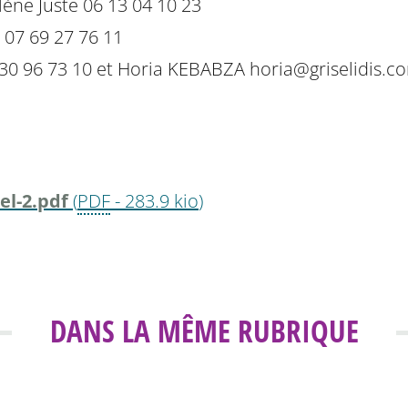
lène Juste 06 13 04 10 23
 07 69 27 76 11
6 30 96 73 10 et Horia KEBABZA horia@griselidis.c
el-2.pdf
(
PDF
-
283.9 kio
)
DANS LA MÊME RUBRIQUE