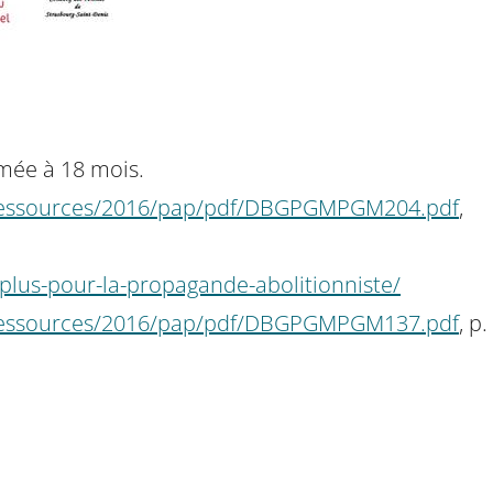
imée à 18 mois.
le/ressources/2016/pap/pdf/DBGPGMPGM204.pdf
,
-plus-pour-la-propagande-abolitionniste/
le/ressources/2016/pap/pdf/DBGPGMPGM137.pdf
, p.