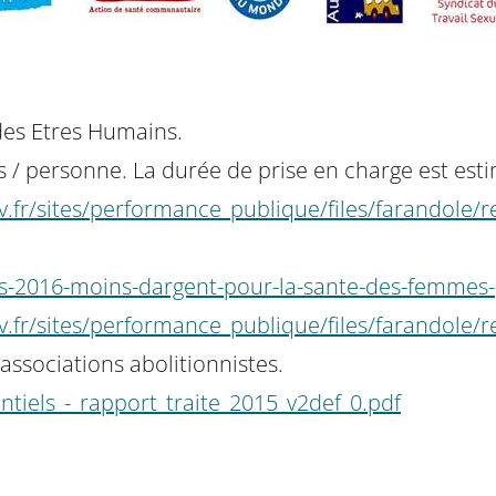
 des Etres Humains.
s / personne. La durée de prise en charge est est
v.fr/sites/performance_publique/files/farando
nces-2016-moins-dargent-pour-la-sante-des-femmes
v.fr/sites/performance_publique/files/farando
 associations abolitionnistes.
entiels_-_rapport_traite_2015_v2def_0.pdf