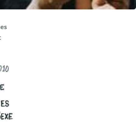
ses
t