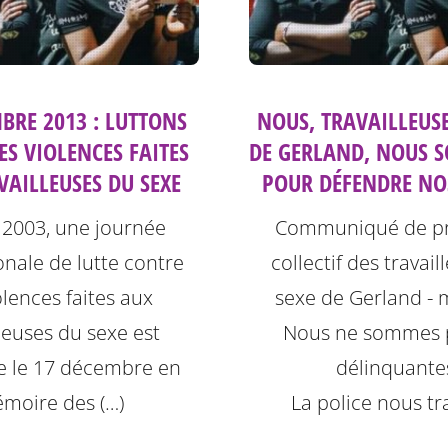
BRE 2013 : LUTTONS
NOUS, TRAVAILLEUSE
ES VIOLENCES FAITES
DE GERLAND, NOUS S
VAILLEUSES DU SEXE
POUR DÉFENDRE NOS
 2003, une journée
Communiqué de pr
onale de lutte contre
collectif des travai
olences faites aux
sexe de Gerland - 
lleuses du sexe est
Nous ne sommes 
e le 17 décembre en
délinquante
moire des (…)
La police nous tra