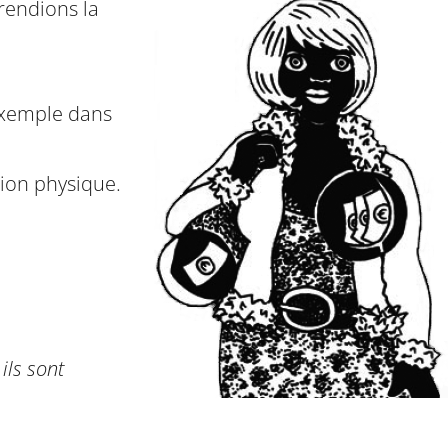
 rendions la
 exemple dans
sion physique.
 ils sont