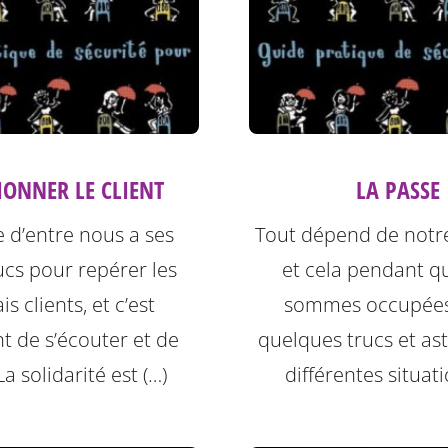
IONNER LE CLIENT
LA PASSE
 d’entre nous a ses
Tout dépend de notre
rucs pour repérer les
et cela pendant q
s clients, et c’est
sommes occupées 
t de s’écouter et de
quelques trucs et as
La solidarité est (…)
différentes situati