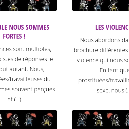
BLE NOUS SOMMES
LES VIOLENC
FORTES !
Nous abordons da
ences sont multiples,
brochure différentes
pistes de réponses le
violence qui nous so
out autant. Nous,
En tant qu
ées/travailleuses du
prostituées/travail
mes souvent perçues
sexe, nous (
et (…)