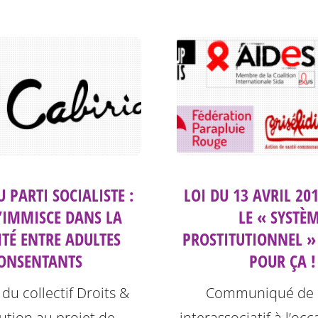
U PARTI SOCIALISTE :
LOI DU 13 AVRIL 20
S’IMMISCE DANS LA
LE « SYSTÈ
ITÉ ENTRE ADULTES
PROSTITUTIONNEL » 
ONSENTANTS
POUR ÇA !
du collectif Droits &
Communiqué de 
tution au projet de
interassociatif à l’oc