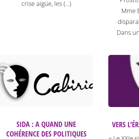
crise aigüe, les (…)
Mme B
disparaî
Dans un
SIDA : A QUAND UNE
VERS L’É
COHÉRENCE DES POLITIQUES
« Le XXIe s