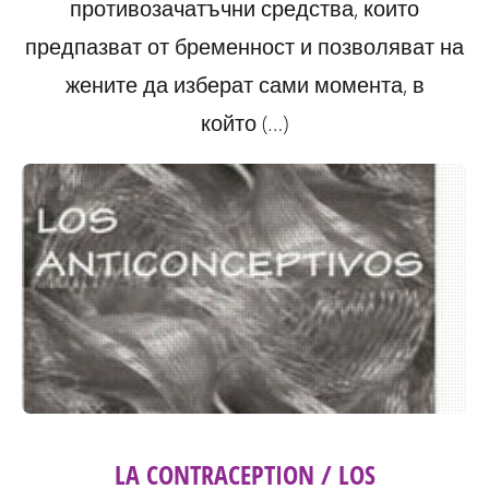
противозачатъчни средства, които
предпазват от бременност и позволяват на
жените да изберат сами момента, в
който (…)
LA CONTRACEPTION / LOS