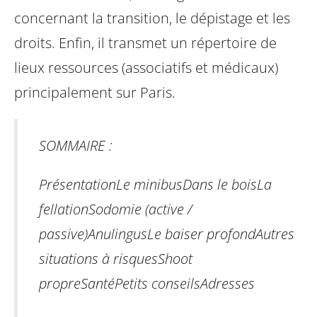
concernant la transition, le dépistage et les
droits. Enfin, il transmet un répertoire de
lieux ressources (associatifs et médicaux)
principalement sur Paris.
SOMMAIRE :
Présentation
Le minibus
Dans le bois
La
fellation
Sodomie (active /
passive)
Anulingus
Le baiser profond
Autres
situations à risques
Shoot
propre
Santé
Petits conseils
Adresses