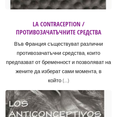
LA CONTRACEPTION /
ПРОТИВОЗАЧАТЪЧНИТЕ СРЕДСТВА
Във Франция съществуват различни
противозачатъчни средства, които
предпазват от бременност и позволяват на
жените да изберат сами момента, в
който (…)