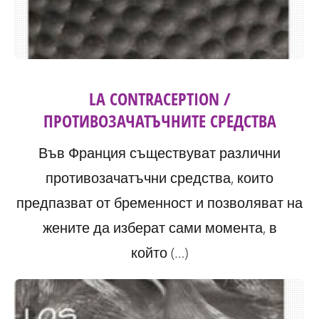
LA CONTRACEPTION /
ПРОТИВОЗАЧАТЪЧНИТЕ СРЕДСТВА
Във Франция съществуват различни
противозачатъчни средства, които
предпазват от бременност и позволяват на
жените да изберат сами момента, в
който (…)