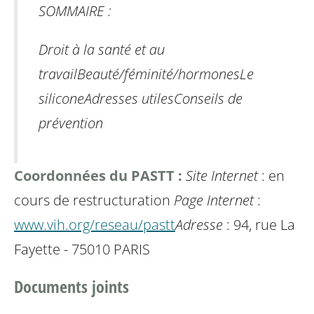
SOMMAIRE :
Droit à la santé et au
travail
Beauté/féminité/hormones
Le
silicone
Adresses utiles
Conseils de
prévention
Coordonnées du PASTT :
Site Internet
: en
cours de restructuration
Page Internet
:
www.vih.org/reseau/pastt
Adresse
: 94, rue La
Fayette - 75010 PARIS
Documents joints