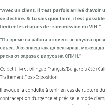
"Avec un client, il t’est parfois arrivé d’avoir
se déchire. Si tu sais quoi faire, il est possibl
limiter les risques de transmission du VIH."
"По време на работа с клиент се случва през
скъса. Ако знаеш как да реагираш, можеш д
риска от зараза с вируса на СПИН."
Ce petit livret bilingue Français/Bulgare a été r
Traitement Post-Exposition.
Il évoque la conduite à tenir en cas de rupture du
contraception d’urgence et précise le mode d’emp