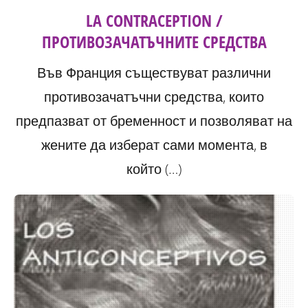
LA CONTRACEPTION /
ПРОТИВОЗАЧАТЪЧНИТЕ СРЕДСТВА
Във Франция съществуват различни
противозачатъчни средства, които
предпазват от бременност и позволяват на
жените да изберат сами момента, в
който (…)