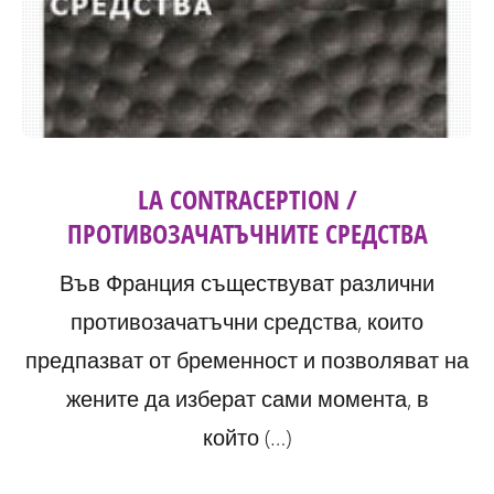
LA CONTRACEPTION /
ПРОТИВОЗАЧАТЪЧНИТЕ СРЕДСТВА
Във Франция съществуват различни
противозачатъчни средства, които
предпазват от бременност и позволяват на
жените да изберат сами момента, в
който (…)