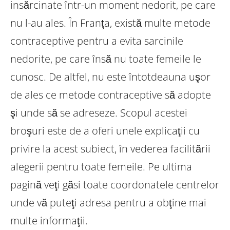
insărcinate într-un
moment nedorit, pe care
nu l-au ales.
În Franţa, există multe metode
contraceptive pentru a evita
sarcinile
nedorite, pe care însă nu toate femeile le
cunosc.
De altfel, nu este întotdeauna uşor
de ales ce metode contraceptive
să adopte
şi unde să se adreseze.
Scopul acestei
broşuri este de a oferi unele explicaţii cu
privire
la acest subiect, în vederea facilitării
alegerii pentru toate
femeile.
Pe ultima
pagină veţi găsi toate coordonatele centrelor
unde
vă puteţi adresa pentru a obţine mai
multe informaţii.