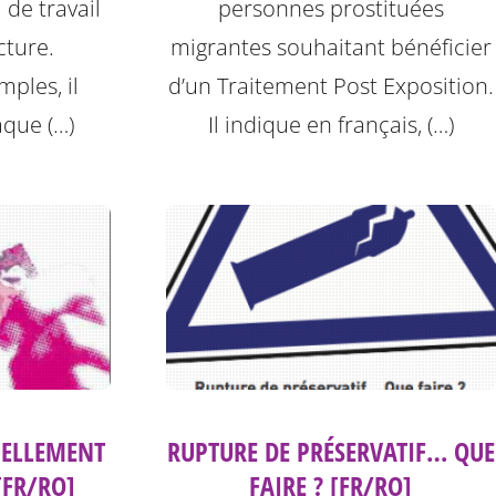
 de travail
personnes prostituées
cture.
migrantes souhaitant bénéficier
ples, il
d’un Traitement Post Exposition.
aque (…)
Il indique en français, (…)
UELLEMENT
RUPTURE DE PRÉSERVATIF… QUE
[FR/RO]
FAIRE ? [FR/RO]