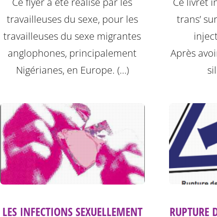
Ce flyer a été réalisé par les
Ce livret 
travailleuses du sexe, pour les
trans’ su
travailleuses du sexe migrantes
injec
anglophones, principalement
Après avoi
Nigérianes, en Europe. (…)
si
LES INFECTIONS SEXUELLEMENT
RUPTURE 