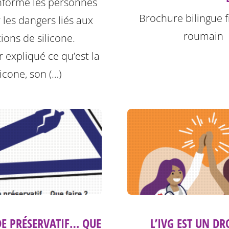
informe les personnes
Brochure bilingue f
r les dangers liés aux
roumain
tions de silicone.
r expliqué ce qu’est la
licone, son (…)
DE PRÉSERVATIF… QUE
L’IVG EST UN DR