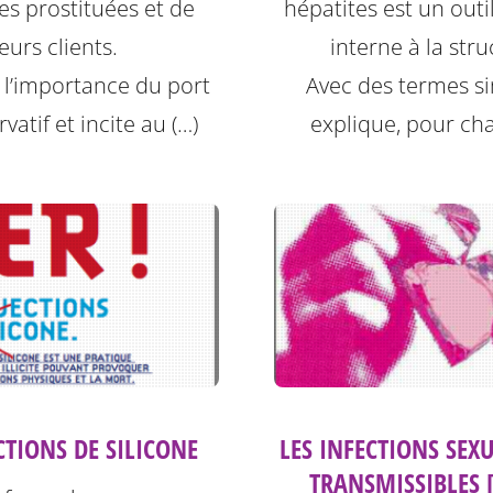
hépatites est un outil
s prostituées et de
interne à la stru
leurs clients.
Avec des termes sim
e l’importance du port
explique, pour ch
vatif et incite au (…)
CTIONS DE SILICONE
LES INFECTIONS SEX
TRANSMISSIBLES 