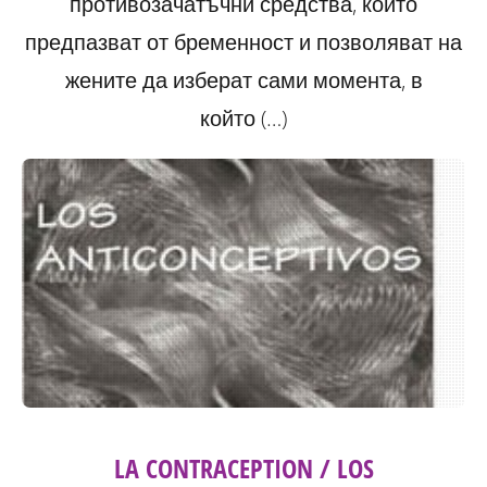
противозачатъчни средства, които
предпазват от бременност и позволяват на
жените да изберат сами момента, в
който (…)
LA CONTRACEPTION / LOS