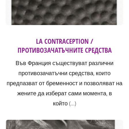
LA CONTRACEPTION /
ПРОТИВОЗАЧАТЪЧНИТЕ СРЕДСТВА
Във Франция съществуват различни
противозачатъчни средства, които
предпазват от бременност и позволяват на
жените да изберат сами момента, в
който (…)