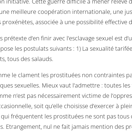
itiative. Cette guerre difficile à mener relève d’
 une meilleure coopération internationale, une jus
s proxénètes, associée à une possibilité effective 
us prétexte d’en finir avec l’esclavage sexuel est d’
pose les postulats suivants : 1) La sexualité tarifé
ts, tous des salauds.
 le clament les prostituées non contraintes par u
iques sexuelles. Mieux vaut l’admettre : toutes l
mme n’est pas nécessairement victime de l’oppressi
casionnelle, soit qu’elle choisisse d’exercer à plei
 qui fréquentent les prostituées ne sont pas tous
s. Etrangement, nul ne fait jamais mention des p