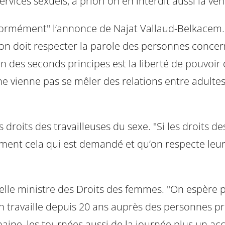
rvices sexuels, à priori on en interdit aussi la ven
normément" l’annonce de Najat Vallaud-Belkacem. "
l’on doit respecter la parole des personnes concer
 Un des seconds principes est la liberté de pouvo
e vienne pas se mêler des relations entre adultes
droits des travailleuses du sexe. "Si les droits d
ent cela qui est demandé et qu’on respecte leurs 
elle ministre des Droits des femmes. "On espère p
ion travaille depuis 20 ans auprès des personnes pr
e, les tournées aussi de la journée plus un accuei