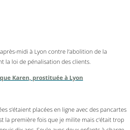
à
après-midi à Lyon contre l’abolition de la
la loi de pénalisation des clients.
ique Karen, prostituée à Lyon
uées s’étaient placées en ligne avec des pancartes
st la première fois que je milite mais c’était trop
epuis dix ans. Seule avec deux enfants à charge,