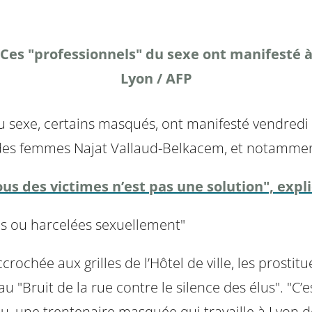
Ces "professionnels" du sexe ont manifesté 
Lyon / AFP
du sexe, certains masqués, ont manifesté vendredi 
 des femmes Najat Vallaud-Belkacem, et notamment 
us des victimes n’est pas une solution", expl
es ou harcelées sexuellement"
rochée aux grilles de l’Hôtel de ville, les prostit
au "Bruit de la rue contre le silence des élus". "C’e
ou, une trentenaire masquée qui travaille à Lyon d