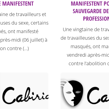
E MANIFESTENT
MANIFESTENT P
SAUVEGARDE DE
ine de travailleurs et
PROFESSIO
euses du sexe, certains
Une vingtaine de trav
és, ont manifesté
de travailleuses du se
rès-midi (06 juillet) à
masqués, ont man
on contre (…)
vendredi après-mid
contre l’abolition d