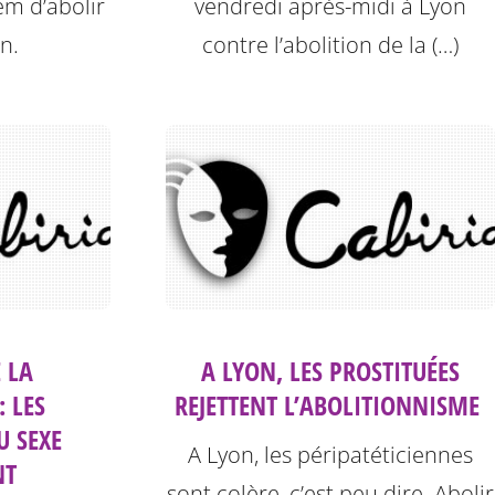
em d’abolir
vendredi après-midi à Lyon
on.
contre l’abolition de la (…)
 LA
A LYON, LES PROSTITUÉES
: LES
REJETTENT L’ABOLITIONNISME ‎
U SEXE
A Lyon, les péripatéticiennes
NT
sont colère, c’est peu dire. Abolir