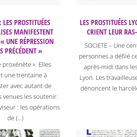
: LES PROSTITUÉES
LES PROSTITUÉES L
ISES MANIFESTENT
CRIENT LEUR RAS
 « UNE RÉPRESSION
SOCIETE – Une cen
S PRÉCÉDENT »
personnes a défilé c
e proxénète ». Elles
après-midi dans le
t une trentaine à
Lyon. Les travailleus
ter avec autant de
dénoncent le harcèl
 venues les soutenir.
viseur : les opérations
de (…)