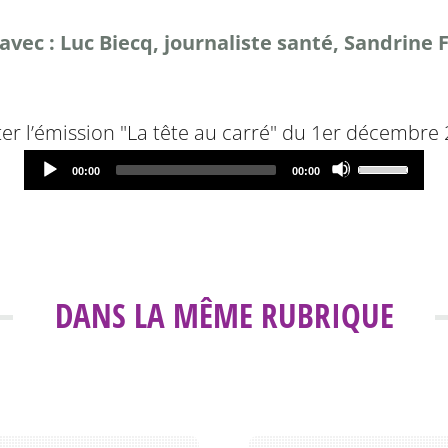
vec : Luc Biecq, journaliste santé, Sandrine 
er l’émission "La tête au carré" du 1er décembre 
Audio
Use
Current
Total
00:00
00:00
time
duration
Player
Up/Down
Arrow
keys
DANS LA MÊME RUBRIQUE
to
increase
or
decrease
volume.