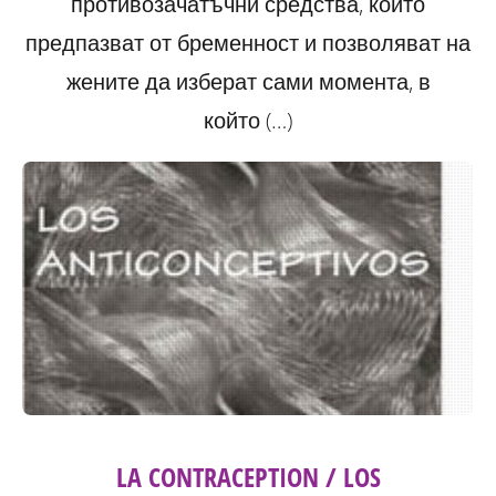
противозачатъчни средства, които
предпазват от бременност и позволяват на
жените да изберат сами момента, в
който (…)
LA CONTRACEPTION / LOS